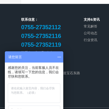
联系信意：
支持&资讯
0755-27352112
常见解答
公司动态
0755-27352116
行业资讯
0755-27352119
联系人：宋云飞(先生)
请您留言
手 机：13632799972
邮 箱：
szxy888@126.com
感谢您的关注，当前客服人员不在
线，请填写一下您的信息，我们会
地 址：深圳市宝安区石岩街道宝石东路
尽快和您联系。
76号5楼
友情链接：
胶水站