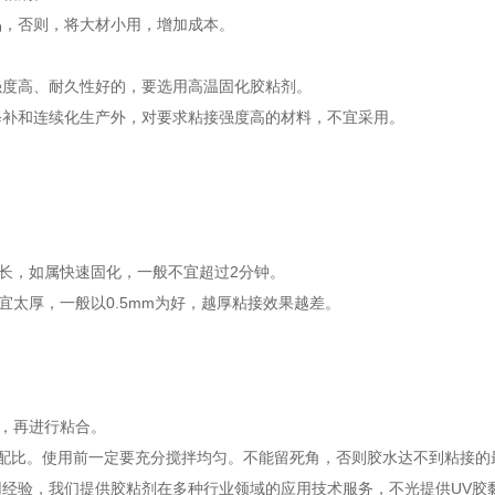
品，否则，将大材小用，增加成本。
强度高、耐久性好的，要选用高温固化胶粘剂。
面积修补和连续化生产外，对要求粘接强度高的材料，不宜采用。
。
太长，如属快速固化，一般不宜超过2分钟。
宜太厚，一般以0.5mm为好，越厚粘接效果越差。
宜，再进行粘合。
要求配比。使用前一定要充分搅拌均匀。不能留死角，否则胶水达不到粘接的
用经验，我们提供胶粘剂在多种行业领域的应用技术服务，不光提供UV胶