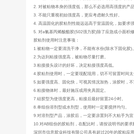
2. 对被粘物本身的强度低，那么不必选用高强度的产
3. 不能只重视初始强度高，更应考虑耐久性好。
4. 高温固化的胶粘剂性能远远高于室温固化，如要求
5. 对a氰基丙烯酸酯胶(502强力胶)除了应急或小
胶粘剂使用时注意事项：
1.被粘物一定要清洗干净，不能有水份(除水下固化胶)
2.为达到粘接强度高，被粘物尽量打磨。
3.粘接接头设计的好坏，决定粘接强度高低。
4.胶粘剂使用时，一定要现配现用，切不可留置时间
5.如要强度高、固化快，可视其情况加热，涂胶时，不
6.粘接物体时，最好施压或用夹具固定。
7.硅胶型为使强度更高，粘接后最好留置24小时。
8.单组份溶剂型或水剂型，使用时一定要搅拌均匀。
9.对溶剂型产品，涂胶后，一定要凉置到不大粘手为
10.对AB组份的胶粘剂，在配比时，请按说明书的
深圳市信意胶业科技有限公司具有超过20年的胶粘应